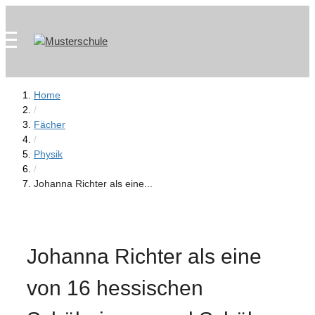
Zum
Skip
Inhalt
to
springen
content
Home
/
Fächer
/
Physik
/
Johanna Richter als eine...
Johanna Richter als eine
von 16 hessischen