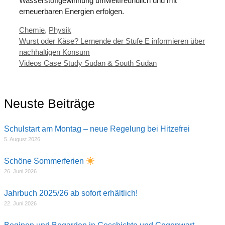
Wasserstoffgewinnung umweltfreundlich und mit
erneuerbaren Energien erfolgen.
Kategorien
Chemie
,
Physik
Wurst oder Käse? Lernende der Stufe E informieren über
nachhaltigen Konsum
Videos Case Study Sudan & South Sudan
Neuste Beiträge
Schulstart am Montag – neue Regelung bei Hitzefrei
5. August 2026
Schöne Sommerferien
26. Juni 2026
Jahrbuch 2025/26 ab sofort erhältlich!
22. Juni 2026