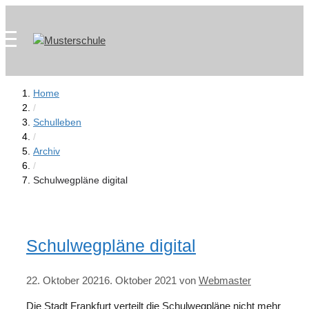
Zum
Skip
Inhalt
to
springen
content
Home
/
Schulleben
/
Archiv
/
Schulwegpläne digital
Schulwegpläne digital
22. Oktober 2021
6. Oktober 2021
von
Webmaster
Die Stadt Frankfurt verteilt die Schulwegpläne nicht mehr