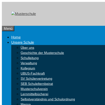
Zum
Skip
Inhalt
to
springen
content
Menü
Home
Unsere Schule
Über uns
Geschichte der Musterschule
Schulleitung
Verwaltung
Kollegium
UBUS-Fachkraft
SV Schülervertretung
SEB Schulelternbeirat
Musterschulverein
Lernmittelbücherei
Selbstverständnis und Schulordnung
Mensa