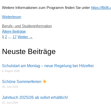
Weitere Informationen zum Programm finden Sie unter
https://fb06
Weiterlesen
Kategorien
Berufs- und Studieninformation
Ältere Beiträge
Seite
Seite
Seite
1
2
…
17
Weiter
→
Neuste Beiträge
Schulstart am Montag – neue Regelung bei Hitzefrei
6. August 2026
Schöne Sommerferien
26. Juni 2026
Jahrbuch 2025/26 ab sofort erhältlich!
22. Juni 2026