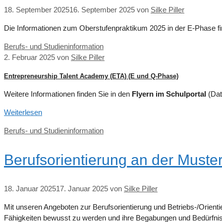
18. September 2025
16. September 2025
von
Silke Piller
Die Informationen zum Oberstufenpraktikum 2025 in der E-Phase f
Kategorien
Berufs- und Studieninformation
2. Februar 2025
von
Silke Piller
Entrepreneurship Talent Academy (ETA) (E und Q-Phase)
Weitere Informationen finden Sie in den
Flyern im Schulportal
(Dat
Weiterlesen
Kategorien
Berufs- und Studieninformation
Berufsorientierung an der Muste
18. Januar 2025
17. Januar 2025
von
Silke Piller
Mit unseren Angeboten zur Berufsorientierung und Betriebs-/Orienti
Fähigkeiten bewusst zu werden und ihre Begabungen und Bedürfniss