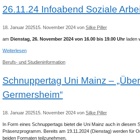
26.11.24 Infoabend Soziale Arbe
18. Januar 2025
15. November 2024
von
Silke Piller
am
Dienstag,
26. November 2024 von 16.00 bis 19.00 Uhr
laden w
Weiterlesen
Kategorien
Berufs- und Studieninformation
Schnuppertag Uni Mainz – „Übe
Germersheim“
18. Januar 2025
15. November 2024
von
Silke Piller
In Form eines Schnuppertags bietet die Uni Mainz auch in diesem Se
Präsenzprogramm. Bereits am 19.11.2024 (Dienstag) werden für Onl
beiden Formaten teilzunehmen.