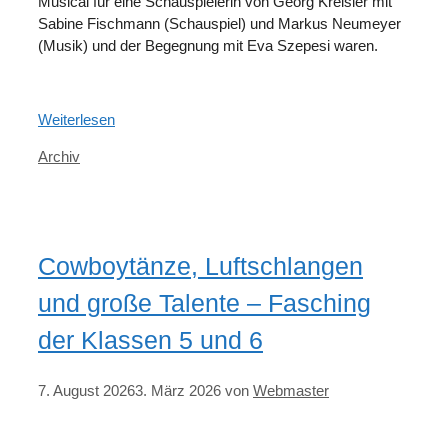
Musical für eine Schauspielerin von Georg Kreisler mit
Sabine Fischmann (Schauspiel) und Markus Neumeyer
(Musik) und der Begegnung mit Eva Szepesi waren.
Weiterlesen
Kategorien
Archiv
Cowboytänze, Luftschlangen
und große Talente – Fasching
der Klassen 5 und 6
7. August 2026
3. März 2026
von
Webmaster