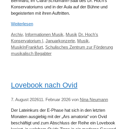
Bernhard, im Clara-Schumann-Saal des Dr. Hoch’s
Konservatoriums und in der Aula auf der Bühne und
begeisterten mit ihren Auftritten.
Weiterlesen
Kategorien
Schlagwörter
Archiv
,
Informationen Musik
,
Musik
Dr. Hoch's
Konservatorium |
,
Januarkonzerte
,
Musik
,
MusikInFrankfurt
,
Schulisches Zentrum zur Förderung
musikalisch Begabter
Lovebook nach Ovid
7. August 2026
11. Februar 2026
von
Nina Neumann
Der Lateinkurs der E-Phase hat sich in den letzten
Monaten ausgiebig mit der „Ars amatoria“ von Ovid
beschäftigt und zum Abschluss der Reihe ein Lovebook