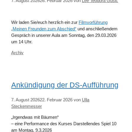
7. August 2026
26. Februar 2026
von
Lee Teodora Gusic
Wir laden Sie/euch herzlich ein zur
Filmvorführung
„Meinen Freunden zum Abschied“
und anschließendem
Gespräch in unserer Aula am Sonntag, den 29.03.2026
um 14 Uhr.
Kategorien
Archiv
Ankündigung der DS-Aufführung
7. August 2026
22. Februar 2026
von
Ulla
Steckenmesser
„Irgendwas mit Bäumen“
– eine Performance des Kurses Darstellendes Spiel 10
am Montag, 9.3.2026