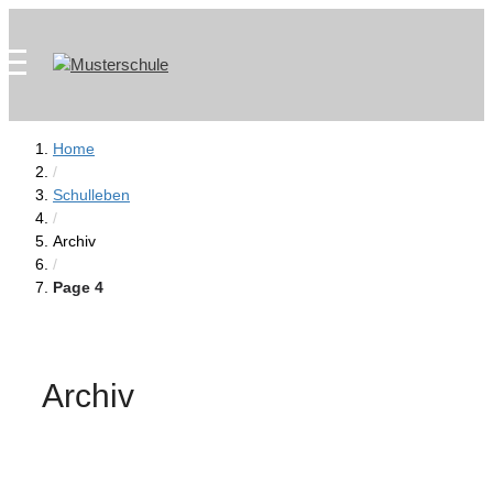
Zum
Skip
Inhalt
to
springen
content
Home
/
Schulleben
/
Archiv
/
Page 4
Archiv