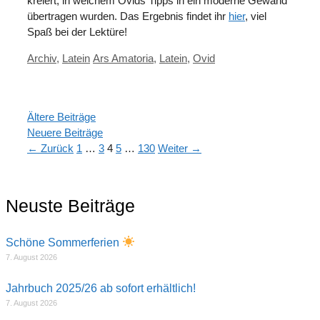
kreiert, in welchem Ovids Tipps in ein moderne Gewand
übertragen wurden. Das Ergebnis findet ihr
hier
, viel
Spaß bei der Lektüre!
Kategorien
Schlagwörter
Archiv
,
Latein
Ars Amatoria
,
Latein
,
Ovid
Ältere Beiträge
Neuere Beiträge
Seite
Seite
Seite
Seite
Seite
←
Zurück
1
…
3
4
5
…
130
Weiter
→
Neuste Beiträge
Schöne Sommerferien
7. August 2026
Jahrbuch 2025/26 ab sofort erhältlich!
7. August 2026