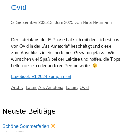
Ovid
5. September 2025
13. Juni 2025
von
Nina Neumann
Der Lateinkurs der E-Phase hat sich mit den Liebestipps
von Ovid in der „Ars Amatoria“ beschäftigt und diese
zum Abschluss in ein modernes Gewand gefasst! Wir
wünschen viel Spaß bei der Lektüre und hoffen, die Tipps
helfen der ein oder anderen Person weiter
Lovebook E1 2024 komprimiert
Kategorien
Schlagwörter
Archiv
,
Latein
Ars Amatoria
,
Latein
,
Ovid
Neuste Beiträge
Schöne Sommerferien