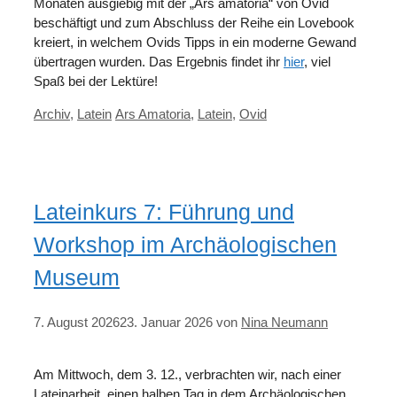
Monaten ausgiebig mit der „Ars amatoria“ von Ovid
beschäftigt und zum Abschluss der Reihe ein Lovebook
kreiert, in welchem Ovids Tipps in ein moderne Gewand
übertragen wurden. Das Ergebnis findet ihr
hier
, viel
Spaß bei der Lektüre!
Kategorien
Schlagwörter
Archiv
,
Latein
Ars Amatoria
,
Latein
,
Ovid
Lateinkurs 7: Führung und
Workshop im Archäologischen
Museum
7. August 2026
23. Januar 2026
von
Nina Neumann
Am Mittwoch, dem 3. 12., verbrachten wir, nach einer
Lateinarbeit, einen halben Tag in dem Archäologischen