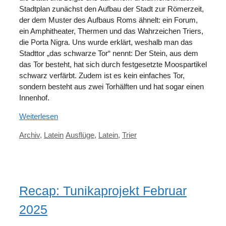
Stadtplan zunächst den Aufbau der Stadt zur Römerzeit,
der dem Muster des Aufbaus Roms ähnelt: ein Forum,
ein Amphitheater, Thermen und das Wahrzeichen Triers,
die Porta Nigra. Uns wurde erklärt, weshalb man das
Stadttor „das schwarze Tor“ nennt: Der Stein, aus dem
das Tor besteht, hat sich durch festgesetzte Moospartikel
schwarz verfärbt. Zudem ist es kein einfaches Tor,
sondern besteht aus zwei Torhälften und hat sogar einen
Innenhof.
Weiterlesen
Kategorien
Schlagwörter
Archiv
,
Latein
Ausflüge
,
Latein
,
Trier
Recap: Tunikaprojekt Februar
2025