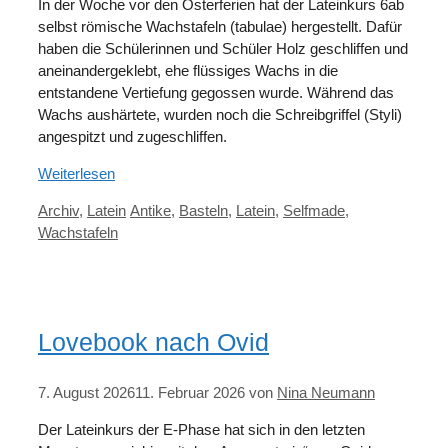
In der Woche vor den Osterferien hat der Lateinkurs 6ab
selbst römische Wachstafeln (tabulae) hergestellt. Dafür
haben die Schülerinnen und Schüler Holz geschliffen und
aneinandergeklebt, ehe flüssiges Wachs in die
entstandene Vertiefung gegossen wurde. Während das
Wachs aushärtete, wurden noch die Schreibgriffel (Styli)
angespitzt und zugeschliffen.
Weiterlesen
Kategorien
Schlagwörter
Archiv
,
Latein
Antike
,
Basteln
,
Latein
,
Selfmade
,
Wachstafeln
Lovebook nach Ovid
7. August 2026
11. Februar 2026
von
Nina Neumann
Der Lateinkurs der E-Phase hat sich in den letzten