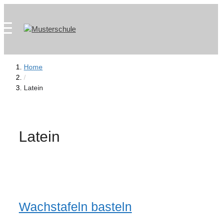
Zum
Skip
Inhalt
to
springen
content
Home
/
Latein
Latein
Wachstafeln basteln