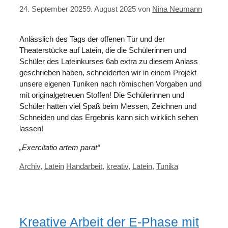
24. September 2025
9. August 2025
von
Nina Neumann
Anlässlich des Tags der offenen Tür und der
Theaterstücke auf Latein, die die Schülerinnen und
Schüler des Lateinkurses 6ab extra zu diesem Anlass
geschrieben haben, schneiderten wir in einem Projekt
unsere eigenen Tuniken nach römischen Vorgaben und
mit originalgetreuen Stoffen! Die Schülerinnen und
Schüler hatten viel Spaß beim Messen, Zeichnen und
Schneiden und das Ergebnis kann sich wirklich sehen
lassen!
„Exercitatio artem parat“
Kategorien
Schlagwörter
Archiv
,
Latein
Handarbeit
,
kreativ
,
Latein
,
Tunika
Kreative Arbeit der E-Phase mit