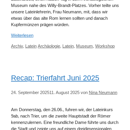
Museum nahe des Willy-Brandt-Platzes. Vorher teilte uns
unsere Lateinlehrerin, Frau Neumann, mit, dass wir
etwas über das alte Rom lernen sollten und danach
Kupfermünzen prägen würden.
Weiterlesen
Kategorien
Schlagwörter
Archiv
,
Latein
Archäologie
,
Latein
,
Museum
,
Workshop
Recap: Trierfahrt Juni 2025
24. September 2025
11. August 2025
von
Nina Neumann
Am Donnerstag, den 26.06., fuhren wir, der Lateinkurs
9ab, nach Trier, um die zweite Hauptstadt der Römer
kennenzulernen. Eine freundliche Dame führte uns durch
die Stadt und zeigte uns auf einem dreidimensionalen