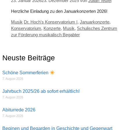
23. Januar 2026
23. Dezember 2025
von
Julian Teufel
Herzliche Einladung zu den Januarkonzerten 2026!
Kategorien
Schlagwörter
Musik
Dr. Hoch's Konservatorium |
,
Januarkonzerte
,
Konservatorium
,
Konzerte
,
Musik
,
Schulisches Zentrum
zur Förderung musikalisch Begabter
Neuste Beiträge
Schöne Sommerferien
7. August 2026
Jahrbuch 2025/26 ab sofort erhältlich!
7. August 2026
Abiturrede 2026
7. August 2026
Beginen und Begarden in Geschichte und Gegenwart