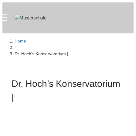
Zum
Skip
Inhalt
to
springen
content
Home
/
Dr. Hoch's Konservatorium |
Dr. Hoch’s Konservatorium
|