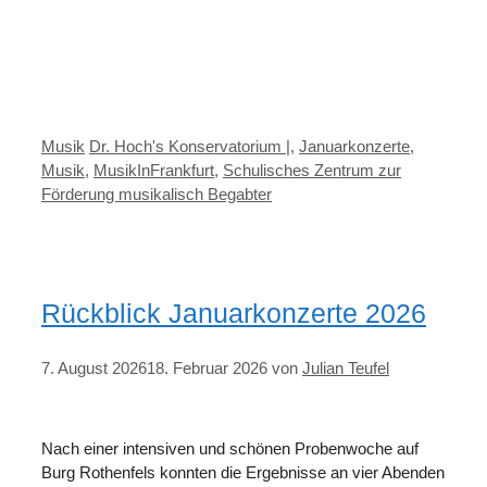
Kategorien
Schlagwörter
Musik
Dr. Hoch's Konservatorium |
,
Januarkonzerte
,
Musik
,
MusikInFrankfurt
,
Schulisches Zentrum zur
Förderung musikalisch Begabter
Rückblick Januarkonzerte 2026
7. August 2026
18. Februar 2026
von
Julian Teufel
Nach einer intensiven und schönen Probenwoche auf
Burg Rothenfels konnten die Ergebnisse an vier Abenden