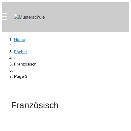
Zum
Skip
Inhalt
to
springen
content
Home
/
Fächer
/
Französisch
/
Page 3
Französisch