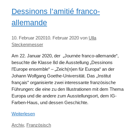
Dessinons l’amitié franco-
allemande
10. Februar 2020
10. Februar 2020
von
Ulla
Steckenmesser
Am 22. Januar 2020, der „Journée franco-allemande“,
besuchte die Klasse 8d die Ausstellung „Dessinons
l’Europe ensemble“ – „Zeich(n)en für Europa“ an der
Johann Wolfgang Goethe-Universität. Das „Institut
français“ organisierte zwei interessante französische
Führungen: die eine zu den Illustrationen mit dem Thema
Europa und die andere zum Ausstellungsort, dem IG-
Farben-Haus, und dessen Geschichte.
Weiterlesen
Kategorien
Archiv
,
Französisch