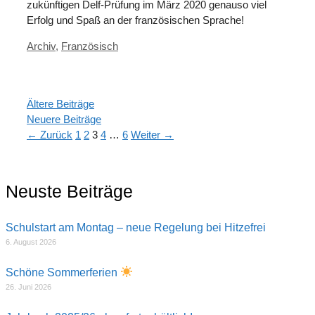
zukünftigen Delf-Prüfung im März 2020 genauso viel
Erfolg und Spaß an der französischen Sprache!
Kategorien
Archiv
,
Französisch
Ältere Beiträge
Neuere Beiträge
Seite
Seite
Seite
Seite
Seite
←
Zurück
1
2
3
4
…
6
Weiter
→
Neuste Beiträge
Schulstart am Montag – neue Regelung bei Hitzefrei
6. August 2026
Schöne Sommerferien
26. Juni 2026