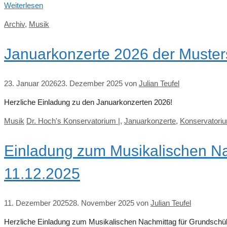
Weiterlesen
Kategorien
Archiv
,
Musik
Januarkonzerte 2026 der Muster
23. Januar 2026
23. Dezember 2025
von
Julian Teufel
Herzliche Einladung zu den Januarkonzerten 2026!
Kategorien
Schlagwörter
Musik
Dr. Hoch's Konservatorium |
,
Januarkonzerte
,
Konservatori
Einladung zum Musikalischen Na
11.12.2025
11. Dezember 2025
28. November 2025
von
Julian Teufel
Herzliche Einladung zum Musikalischen Nachmittag für Grundschül