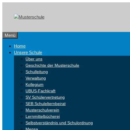
Zum
Skip
Inhalt
to
springen
content
Menü
Home
Unsere Schule
Über uns
Geschichte der Musterschule
Schulleitung
Verwaltung
Kollegium
UBUS-Fachkraft
SV Schülervertretung
SEB Schulelternbeirat
Musterschulverein
Lernmittelbücherei
Selbstverständnis und Schulordnung
Mensa