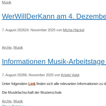
Kategorien
Musik
WerWillDerKann am 4. Dezembe
7. August 2026
24. November 2025
von
Micha Häckel
Kategorien
Archiv
,
Musik
Informationen Musik-Arbeitstag
7. August 2026
6. November 2025
von
Kristin Voigt
Unter folgendem
Link
finden sich alle relevanten Informationen zu 
Die Musikfachschaft der Musterschule
Kategorien
Archiv
,
Musik