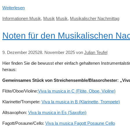
Weiterlesen
Kategorien
Schlagwörter
Informationen Musik
,
Musik
Musik
,
Musikalischer Nachmittag
Noten für den Musikalischen Na
9. Dezember 2025
28. November 2025
von
Julian Teufel
Hier finden Sie die bewusst eher einfach gehaltenen Instrumentals
heraus:
Gemeinsames Stück von Streichensemble/Blasorchester: „Viva
Flöte/Oboe/Violine:
Viva la musica in C (Flöte, Oboe, Violine)
Klarinette/Trompete:
Viva la musica in B (Klarinette, Trompete)
Altsaxophon:
Viva la musica in Es (Saxofon)
Fagott/Posaune/Cello:
Viva la musica Fagott Posaune Cello