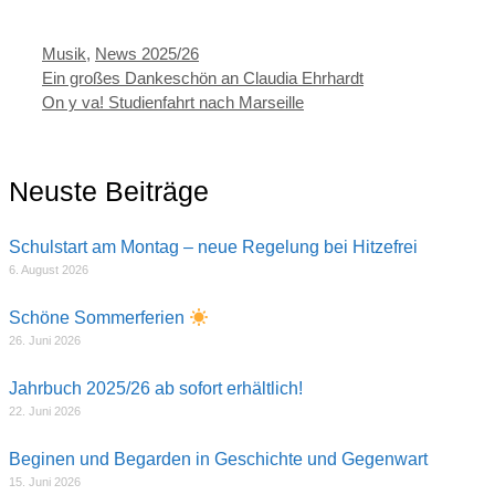
Kategorien
Musik
,
News 2025/26
Ein großes Dankeschön an Claudia Ehrhardt
On y va! Studienfahrt nach Marseille
Neuste Beiträge
Schulstart am Montag – neue Regelung bei Hitzefrei
6. August 2026
Schöne Sommerferien
26. Juni 2026
Jahrbuch 2025/26 ab sofort erhältlich!
22. Juni 2026
Beginen und Begarden in Geschichte und Gegenwart
15. Juni 2026