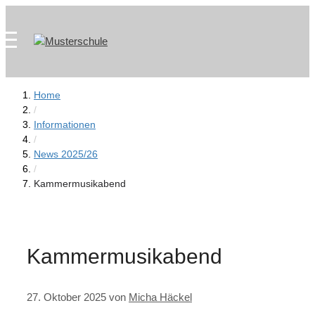
Zum
Skip
Inhalt
to
springen
content
Home
/
Informationen
/
News 2025/26
/
Kammermusikabend
Kammermusikabend
27. Oktober 2025
von
Micha Häckel