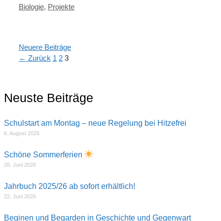
Kategorien
Biologie
,
Projekte
Neuere Beiträge
Seite
Seite
Seite
←
Zurück
1
2
3
Neuste Beiträge
Schulstart am Montag – neue Regelung bei Hitzefrei
6. August 2026
Schöne Sommerferien
26. Juni 2026
Jahrbuch 2025/26 ab sofort erhältlich!
22. Juni 2026
Beginen und Begarden in Geschichte und Gegenwart