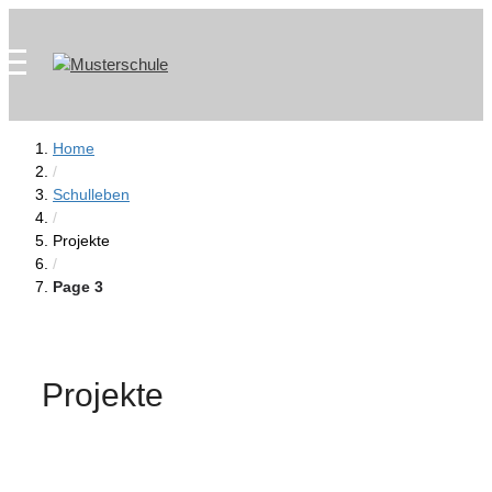
Zum
Skip
Inhalt
to
springen
content
Home
/
Schulleben
/
Projekte
/
Page 3
Projekte