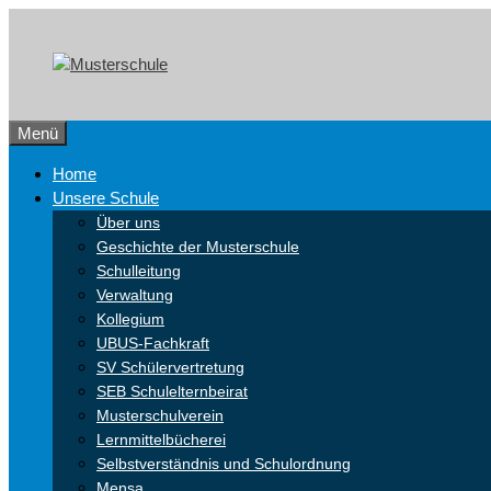
Zum
Skip
Inhalt
to
springen
content
Menü
Home
Unsere Schule
Über uns
Geschichte der Musterschule
Schulleitung
Verwaltung
Kollegium
UBUS-Fachkraft
SV Schülervertretung
SEB Schulelternbeirat
Musterschulverein
Lernmittelbücherei
Selbstverständnis und Schulordnung
Mensa