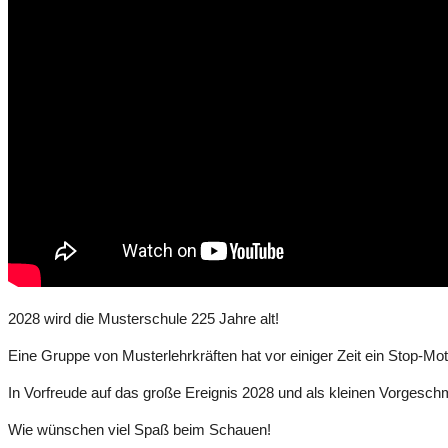
2028 wird die Musterschule 225 Jahre alt!
Eine Gruppe von Musterlehrkräften hat vor einiger Zeit ein Stop-Mot
In Vorfreude auf das große Ereignis 2028 und als kleinen Vorgesch
Wie wünschen viel Spaß beim Schauen!