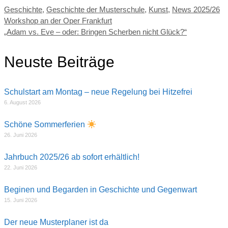
Kategorien
Geschichte
,
Geschichte der Musterschule
,
Kunst
,
News 2025/26
Workshop an der Oper Frankfurt
„Adam vs. Eve – oder: Bringen Scherben nicht Glück?“
Neuste Beiträge
Schulstart am Montag – neue Regelung bei Hitzefrei
6. August 2026
Schöne Sommerferien
26. Juni 2026
Jahrbuch 2025/26 ab sofort erhältlich!
22. Juni 2026
Beginen und Begarden in Geschichte und Gegenwart
15. Juni 2026
Der neue Musterplaner ist da