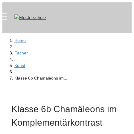
Zum
Skip
Inhalt
to
springen
content
Home
/
Fächer
/
Kunst
/
Klasse 6b Chamäleons im...
Klasse 6b Chamäleons im
Komplementärkontrast