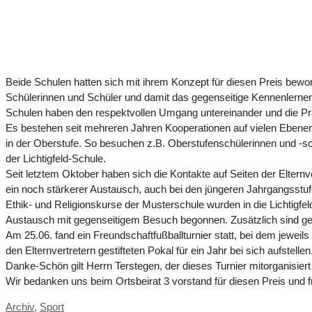
Beide Schulen hatten sich mit ihrem Konzept für diesen Preis bew
Schülerinnen und Schüler und damit das gegenseitige Kennenlernen
Schulen haben den respektvollen Umgang untereinander und die Prä
Es bestehen seit mehreren Jahren Kooperationen auf vielen Ebenen,
in der Oberstufe. So besuchen z.B. Oberstufenschülerinnen und -sc
der Lichtigfeld-Schule.
Seit letztem Oktober haben sich die Kontakte auf Seiten der Elternv
ein noch stärkerer Austausch, auch bei den jüngeren Jahrgangsstuf
Ethik- und Religionskurse der Musterschule wurden in die Lichtigf
Austausch mit gegenseitigem Besuch begonnen. Zusätzlich sind g
Am 25.06. fand ein Freundschaftfußballturnier statt, bei dem jeweil
den Elternvertretern gestifteten Pokal für ein Jahr bei sich aufstelle
Danke-Schön gilt Herrn Terstegen, der dieses Turnier mitorganisiert
Wir bedanken uns beim Ortsbeirat 3 vorstand für diesen Preis und 
Kategorien
Archiv
,
Sport