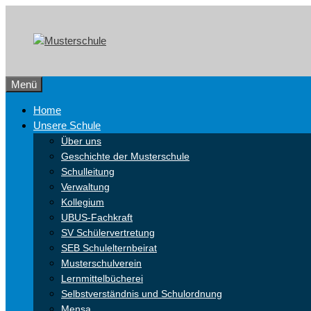
Zum
Skip
Inhalt
to
springen
content
Menü
Home
Unsere Schule
Über uns
Geschichte der Musterschule
Schulleitung
Verwaltung
Kollegium
UBUS-Fachkraft
SV Schülervertretung
SEB Schulelternbeirat
Musterschulverein
Lernmittelbücherei
Selbstverständnis und Schulordnung
Mensa