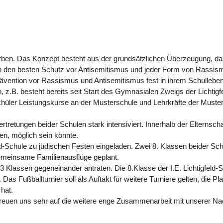
orben. Das Konzept besteht aus der grundsätzlichen Überzeugung, da
 den besten Schutz vor Antisemitismus und jeder Form von Rassismu
vention vor Rassismus und Antisemitismus fest in ihrem Schulleben
 z.B. besteht bereits seit Start des Gymnasialen Zweigs der Lichti
hüler Leistungskurse an der Musterschule und Lehrkräfte der Muster
ertretungen beider Schulen stark intensiviert. Innerhalb der Elterns
en, möglich sein könnte.
eld-Schule zu jüdischen Festen eingeladen. Zwei 8. Klassen beider S
emeinsame Familienausflüge geplant.
s 3 Klassen gegeneinander antraten. Die 8.Klasse der I.E. Lichtigfeld
n. Das Fußballturnier soll als Auftakt für weitere Turniere gelten, die 
 hat.
freuen uns sehr auf die weitere enge Zusammenarbeit mit unserer Nach