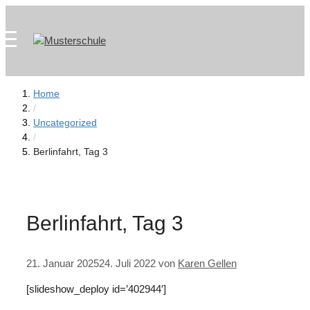
Zum
Skip
Inhalt
to
springen
content
Home
/
Uncategorized
/
Berlinfahrt, Tag 3
Berlinfahrt, Tag 3
21. Januar 2025
24. Juli 2022
von
Karen Gellen
[slideshow_deploy id=’402944′]