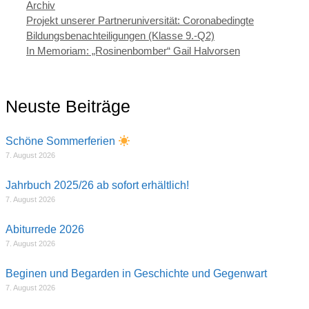
Kategorien
Archiv
Projekt unserer Partneruniversität: Coronabedingte
Bildungsbenachteiligungen (Klasse 9.-Q2)
In Memoriam: „Rosinenbomber“ Gail Halvorsen
Neuste Beiträge
Schöne Sommerferien
7. August 2026
Jahrbuch 2025/26 ab sofort erhältlich!
7. August 2026
Abiturrede 2026
7. August 2026
Beginen und Begarden in Geschichte und Gegenwart
7. August 2026