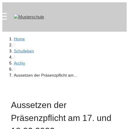
Zum
Skip
Inhalt
to
springen
content
Home
/
Schulleben
/
Archiv
/
Aussetzen der Präsenzpflicht am...
Aussetzen der
Präsenzpflicht am 17. und