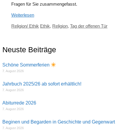
Fragen für Sie zusammengefasst.
Weiterlesen
Kategorien
Schlagwörter
Religion/ Ethik
Ethik
,
Religion
,
Tag der offenen Tür
Neuste Beiträge
Schöne Sommerferien
7. August 2026
Jahrbuch 2025/26 ab sofort erhältlich!
7. August 2026
Abiturrede 2026
7. August 2026
Beginen und Begarden in Geschichte und Gegenwart
7. August 2026