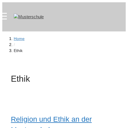
Zum
Skip
Inhalt
to
springen
content
Home
/
Ethik
Ethik
Religion und Ethik an der