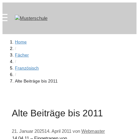
Zum
Skip
Inhalt
to
springen
content
Home
/
Fächer
/
Französisch
/
Alte Beiträge bis 2011
Alte Beiträge bis 2011
21. Januar 2025
14. April 2011
von
Webmaster
14.04.11 – Eingetragen von