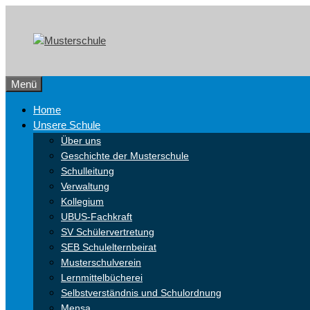
Zum
Skip
Inhalt
to
springen
content
Menü
Home
Unsere Schule
Über uns
Geschichte der Musterschule
Schulleitung
Verwaltung
Kollegium
UBUS-Fachkraft
SV Schülervertretung
SEB Schulelternbeirat
Musterschulverein
Lernmittelbücherei
Selbstverständnis und Schulordnung
Mensa