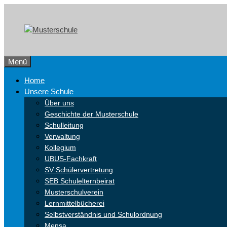
Zum
Skip
Inhalt
to
springen
content
Menü
Home
Unsere Schule
Über uns
Geschichte der Musterschule
Schulleitung
Verwaltung
Kollegium
UBUS-Fachkraft
SV Schülervertretung
SEB Schulelternbeirat
Musterschulverein
Lernmittelbücherei
Selbstverständnis und Schulordnung
Mensa