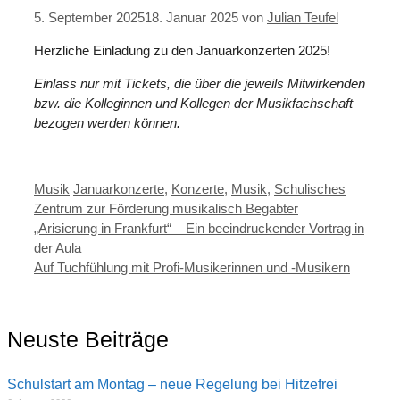
5. September 2025
18. Januar 2025
von
Julian Teufel
Herzliche Einladung zu den Januarkonzerten 2025!
Einlass nur mit Tickets, die über die jeweils Mitwirkenden
bzw. die Kolleginnen und Kollegen der Musikfachschaft
bezogen werden können.
Kategorien
Schlagwörter
Musik
Januarkonzerte
,
Konzerte
,
Musik
,
Schulisches
Zentrum zur Förderung musikalisch Begabter
„Arisierung in Frankfurt“ – Ein beeindruckender Vortrag in
der Aula
Auf Tuchfühlung mit Profi-Musikerinnen und -Musikern
Neuste Beiträge
Schulstart am Montag – neue Regelung bei Hitzefrei