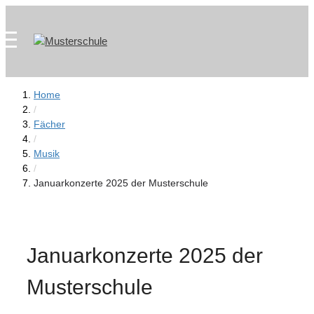
Zum
Skip
Inhalt
to
springen
content
Home
/
Fächer
/
Musik
/
Januarkonzerte 2025 der Musterschule
Januarkonzerte 2025 der
Musterschule