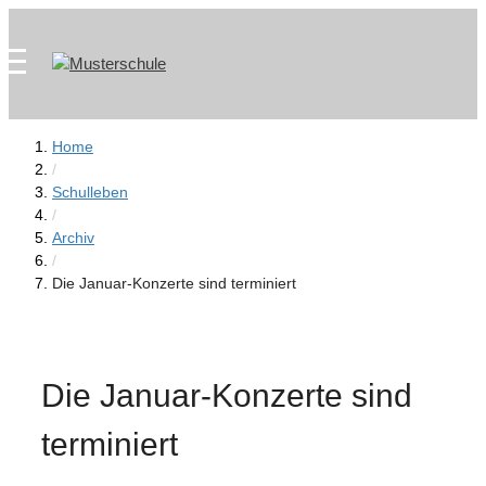
Zum
Skip
Inhalt
to
springen
content
Home
/
Schulleben
/
Archiv
/
Die Januar-Konzerte sind terminiert
Die Januar-Konzerte sind
terminiert