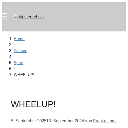
Zum
Skip
Inhalt
to
springen
content
Home
/
Fächer
/
Sport
/
WHEELUP!
WHEELUP!
5. September 2025
13. September 2024
von
Frauke Lode