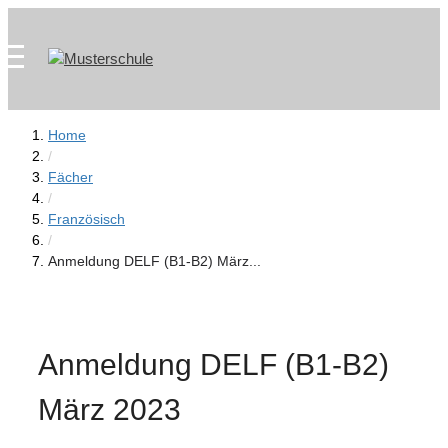
Zum
Skip
Inhalt
to
springen
content
Home
/
Fächer
/
Französisch
/
Anmeldung DELF (B1-B2) März...
Anmeldung DELF (B1-B2)
März 2023