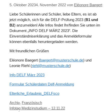
5. Oktober 2023
4. November 2022
von
Eléonore Baegert
Liebe Schülerinnen und Schüler, liebe Eltern, es ist ab
jetzt möglich, sich für die DELF-Prüfung 2023 (
B1 und
B2
) anzumelden! Alle Infos findet Ihr/finden Sie unten im
Dokument „INFO DELF MÄRZ 2023“. Die
Einverständniserklärung und das Anmeldeformular
können ebenfalls heruntergeladen werden.
Mit freundlichen Grüßen
Eléonore Baegert (
baegert@musterschule.de
) und
Leonie Riehl (
riehl@musterschule.de
)
Info DELF März 2023
Formular Schülerdaten Delf-Anmeldung
Elterliche_Erlaubnis_DELFsco
Kategorien
Archiv
,
Französisch
Infotag Medizinstudium – 12.11.22