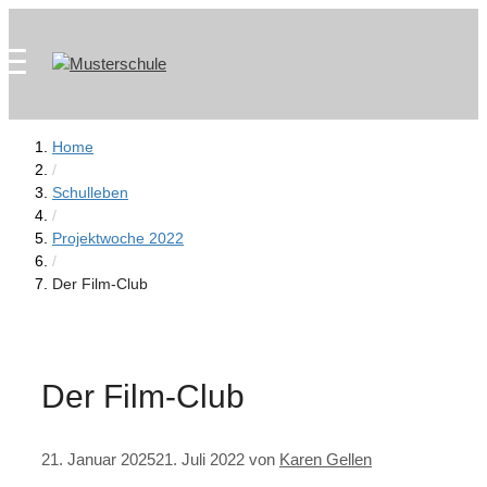
Zum
Skip
Inhalt
to
springen
content
Home
/
Schulleben
/
Projektwoche 2022
/
Der Film-Club
Der Film-Club
21. Januar 2025
21. Juli 2022
von
Karen Gellen