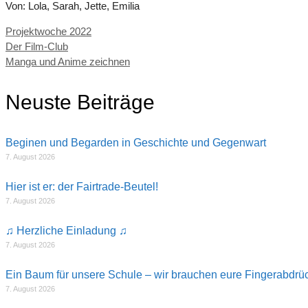
Von: Lola, Sarah, Jette, Emilia
Kategorien
Projektwoche 2022
Der Film-Club
Manga und Anime zeichnen
Neuste Beiträge
Beginen und Begarden in Geschichte und Gegenwart
7. August 2026
Hier ist er: der Fairtrade-Beutel!
7. August 2026
♫ Herzliche Einladung ♫
7. August 2026
Ein Baum für unsere Schule – wir brauchen eure Fingerabdrü
7. August 2026