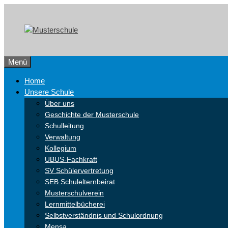
Zum
Skip
Inhalt
to
springen
content
Menü
Home
Unsere Schule
Über uns
Geschichte der Musterschule
Schulleitung
Verwaltung
Kollegium
UBUS-Fachkraft
SV Schülervertretung
SEB Schulelternbeirat
Musterschulverein
Lernmittelbücherei
Selbstverständnis und Schulordnung
Mensa