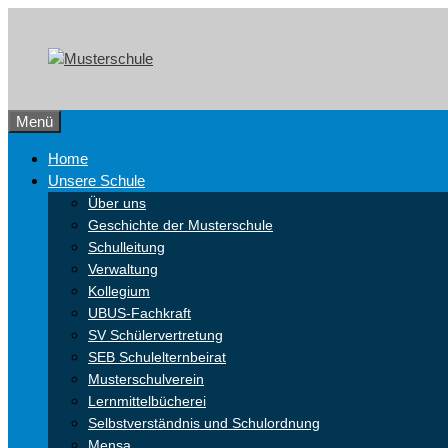
Zum
Skip
Inhalt
to
springen
content
Menü
Home
Unsere Schule
Über uns
Geschichte der Musterschule
Schulleitung
Verwaltung
Kollegium
UBUS-Fachkraft
SV Schülervertretung
SEB Schulelternbeirat
Musterschulverein
Lernmittelbücherei
Selbstverständnis und Schulordnung
Mensa