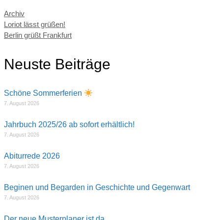
Kategorien
Archiv
Loriot lässt grüßen!
Berlin grüßt Frankfurt
Neuste Beiträge
Schöne Sommerferien
7. August 2026
Jahrbuch 2025/26 ab sofort erhältlich!
7. August 2026
Abiturrede 2026
7. August 2026
Beginen und Begarden in Geschichte und Gegenwart
7. August 2026
Der neue Musterplaner ist da