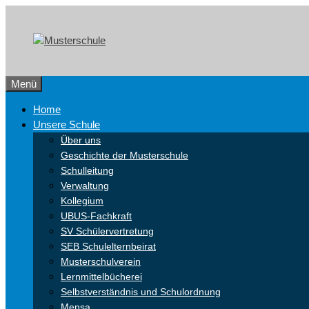
Zum
Skip
Inhalt
to
springen
content
Menü
Home
Unsere Schule
Über uns
Geschichte der Musterschule
Schulleitung
Verwaltung
Kollegium
UBUS-Fachkraft
SV Schülervertretung
SEB Schulelternbeirat
Musterschulverein
Lernmittelbücherei
Selbstverständnis und Schulordnung
Mensa