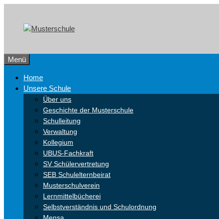
Zum
Skip
Inhalt
to
springen
content
Menü
Home
Unsere Schule
Über uns
Geschichte der Musterschule
Schulleitung
Verwaltung
Kollegium
UBUS-Fachkraft
SV Schülervertretung
SEB Schulelternbeirat
Musterschulverein
Lernmittelbücherei
Selbstverständnis und Schulordnung
Mensa