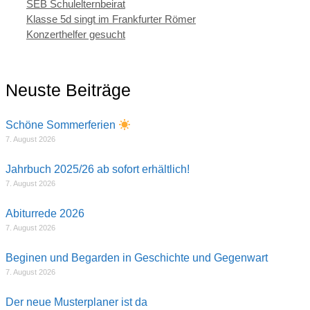
Kategorien
SEB Schulelternbeirat
Klasse 5d singt im Frankfurter Römer
Konzerthelfer gesucht
Neuste Beiträge
Schöne Sommerferien
7. August 2026
Jahrbuch 2025/26 ab sofort erhältlich!
7. August 2026
Abiturrede 2026
7. August 2026
Beginen und Begarden in Geschichte und Gegenwart
7. August 2026
Der neue Musterplaner ist da