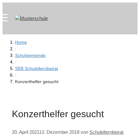
Zum
Skip
Inhalt
to
springen
content
Home
/
Schulgemeinde
/
SEB Schulelternbeirat
/
Konzerthelfer gesucht
Konzerthelfer gesucht
20. April 2021
13. Dezember 2018
von
Schulelternbeirat