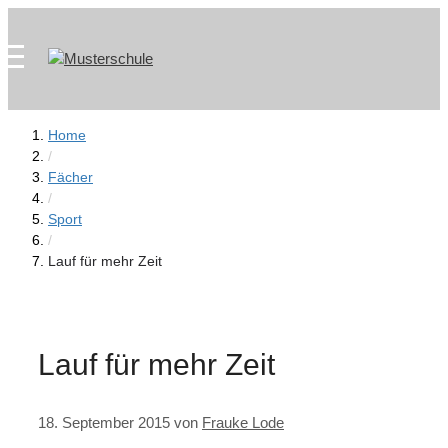
Zum
Skip
Inhalt
to
springen
content
Home
/
Fächer
/
Sport
/
Lauf für mehr Zeit
Lauf für mehr Zeit
18. September 2015
von
Frauke Lode