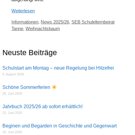
Weiterlesen
Kategorien
Schlagwör
Informationen
,
News 2025/26
,
SEB Schulelternbeirat
Tanne
,
Weihnachtsbaum
Neuste Beiträge
Schulstart am Montag – neue Regelung bei Hitzefrei
6. August 2026
Schöne Sommerferien
26. Juni 2026
Jahrbuch 2025/26 ab sofort erhältlich!
22. Juni 2026
Beginen und Begarden in Geschichte und Gegenwart
15. Juni 2026