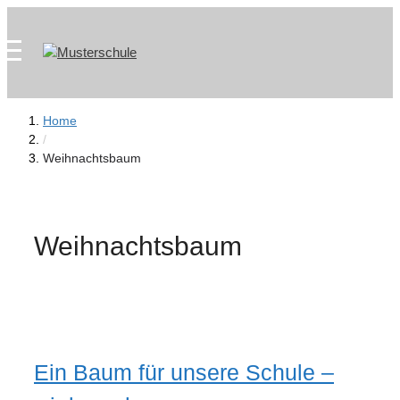
Zum
Skip
Inhalt
to
springen
content
Home
/
Weihnachtsbaum
Weihnachtsbaum
Ein Baum für unsere Schule –