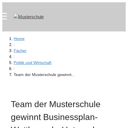
Zum
Skip
Inhalt
to
springen
content
Home
/
Fächer
/
Politik und Wirtschaft
/
Team der Musterschule gewinnt...
Team der Musterschule
gewinnt Businessplan-