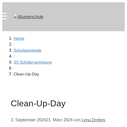
Zum
Skip
Inhalt
to
springen
content
Home
/
Schulgemeinde
/
SV Schülervertretung
/
Clean-Up-Day
Clean-Up-Day
3. September 2024
21. März 2024
von
Lena Drebes