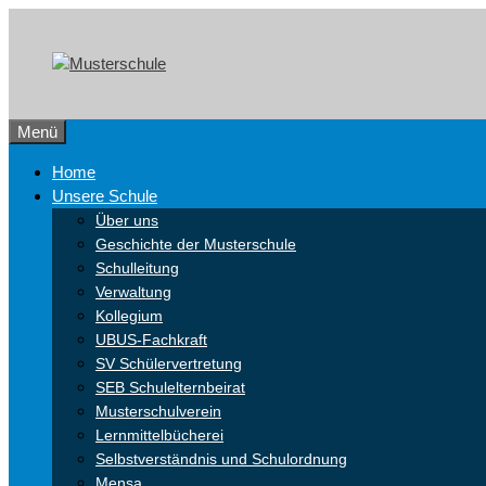
Zum
Skip
Inhalt
to
springen
content
Menü
Home
Unsere Schule
Über uns
Geschichte der Musterschule
Schulleitung
Verwaltung
Kollegium
UBUS-Fachkraft
SV Schülervertretung
SEB Schulelternbeirat
Musterschulverein
Lernmittelbücherei
Selbstverständnis und Schulordnung
Mensa