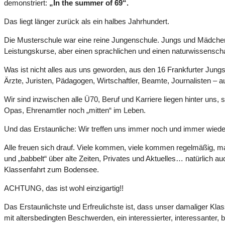
demonstriert:
„In the summer of 69“.
Das liegt länger zurück als ein halbes Jahrhundert.
Die Musterschule war eine reine Jungenschule. Jungs und Mädchen 
Leistungskurse, aber einen sprachlichen und einen naturwissenscha
Was ist nicht alles aus uns geworden, aus den 16 Frankfurter Jung
Ärzte, Juristen, Pädagogen, Wirtschaftler, Beamte, Journalisten –
Wir sind inzwischen alle Ü70, Beruf und Karriere liegen hinter uns
Opas, Ehrenamtler noch „mitten“ im Leben.
Und das Erstaunliche: Wir treffen uns immer noch und immer wie
Alle freuen sich drauf. Viele kommen, viele kommen regelmäßig, man
und „babbelt“ über alte Zeiten, Privates und Aktuelles… natürlich a
Klassenfahrt zum Bodensee.
ACHTUNG, das ist wohl einzigartig!!
Das Erstaunlichste und Erfreulichste ist, dass unser damaliger Klass
mit altersbedingten Beschwerden, ein interessierter, interessanter