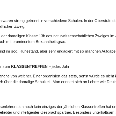
waren streng getrennt in verschiedene Schulen. In der Oberstufe d
ftlichen Zweig.
s der damaligen Klasse 13b des naturwissenschaftlichen Zweiges im 
 auch mit prominentem Bekanntheitsgrad.
, sind im sog. Ruhestand, aber sehr engagiert mit so manchen Aufgabe
der zum
KLASSENTREFFEN
– jedes Jahr!!
che von weit her. Einer organisiert das stets, sonst würde es nicht
uch über die damalige Schulzeit. Man erinnert sich an Lehrer wie Deut
enlehrer sich noch kein einziges der jährlichen Klassentreffen hat en
, beliebter und intelligenter Gesprächspartner. Besonders unterhaltsa