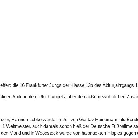
reffen: die 16 Frankfurter Jungs der Klasse 13b des Abiturjahrgangs 
aligen Abiturienten, Ulrich Vogels, über den außergewöhnlichen Zus
zler, Heinrich Lübke wurde im Juli von Gustav Heinemann als Bundes
l 1 Weltmeister, auch damals schon hieß der Deutsche Fußballmeist
sch den Mond und in Woodstock wurde von halbnackten Hippies gegen d