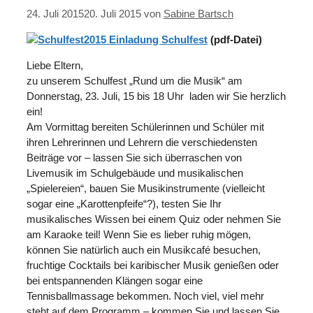
24. Juli 2015
20. Juli 2015
von
Sabine Bartsch
2015 Einladung Schulfest
(pdf-Datei)
Liebe Eltern,
zu unserem Schulfest „Rund um die Musik“ am
Donnerstag, 23. Juli, 15 bis 18 Uhr laden wir Sie herzlich
ein!
Am Vormittag bereiten Schülerinnen und Schüler mit
ihren Lehrerinnen und Lehrern die verschiedensten
Beiträge vor – lassen Sie sich überraschen von
Livemusik im Schulgebäude und musikalischen
„Spielereien“, bauen Sie Musikinstrumente (vielleicht
sogar eine „Karottenpfeife“?), testen Sie Ihr
musikalisches Wissen bei einem Quiz oder nehmen Sie
am Karaoke teil! Wenn Sie es lieber ruhig mögen,
können Sie natürlich auch ein Musikcafé besuchen,
fruchtige Cocktails bei karibischer Musik genießen oder
bei entspannenden Klängen sogar eine
Tennisballmassage bekommen. Noch viel, viel mehr
steht auf dem Programm – kommen Sie und lassen Sie