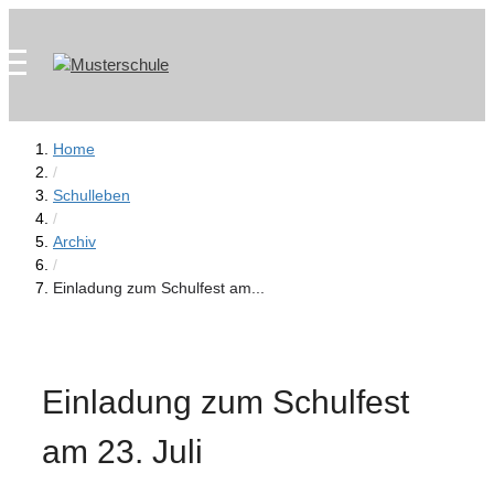
Zum
Skip
Inhalt
to
springen
content
Home
/
Schulleben
/
Archiv
/
Einladung zum Schulfest am...
Einladung zum Schulfest
am 23. Juli