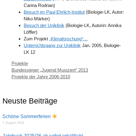
Carina Rodrian)
Besuch im Paul-Ehrlich-Institut
(Biologie-LK, Autor:
Niko Märker)
Besuch der Uniklinik
(Biologie-LK, Autorin: Annika
Löffler)
Zum Projekt
„Klimaforschung“…
Unterrichtsgang zur Uniklinik
Jan. 2005, Biologie-
LK 12
Kategorien
Projekte
Bundessieger „Jugend Musiziert“ 2013
Projekte der Jahre 2006-2010
Neuste Beiträge
Schöne Sommerferien
7. August 2026
Jahrbuch 2025/26 ab sofort erhältlich!