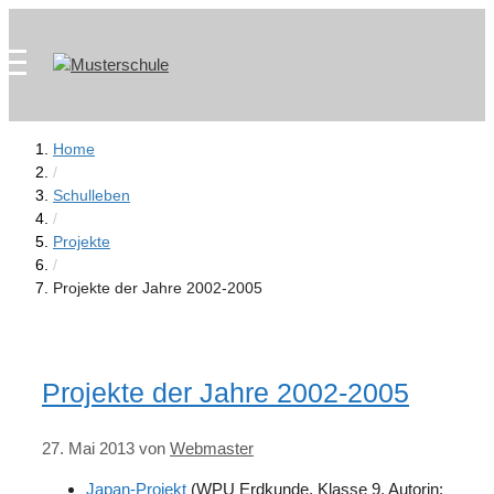
Zum
Skip
Inhalt
to
springen
content
Home
/
Schulleben
/
Projekte
/
Projekte der Jahre 2002-2005
Projekte der Jahre 2002-2005
27. Mai 2013
von
Webmaster
Japan-Projekt
(WPU Erdkunde, Klasse 9, Autorin: