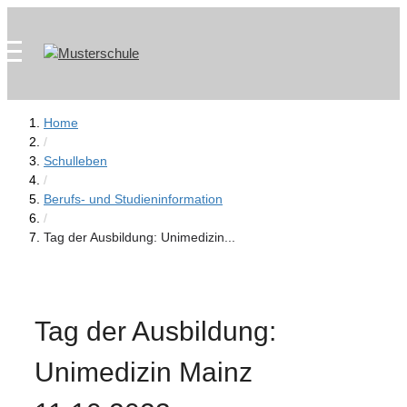
Zum
Skip
Inhalt
to
springen
content
Home
/
Schulleben
/
Berufs- und Studieninformation
/
Tag der Ausbildung: Unimedizin...
Tag der Ausbildung:
Unimedizin Mainz