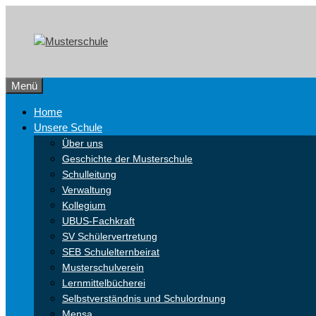
Zum
Skip
Inhalt
to
springen
content
Menü
Home
Unsere Schule
Über uns
Geschichte der Musterschule
Schulleitung
Verwaltung
Kollegium
UBUS-Fachkraft
SV Schülervertretung
SEB Schulelternbeirat
Musterschulverein
Lernmittelbücherei
Selbstverständnis und Schulordnung
Mensa