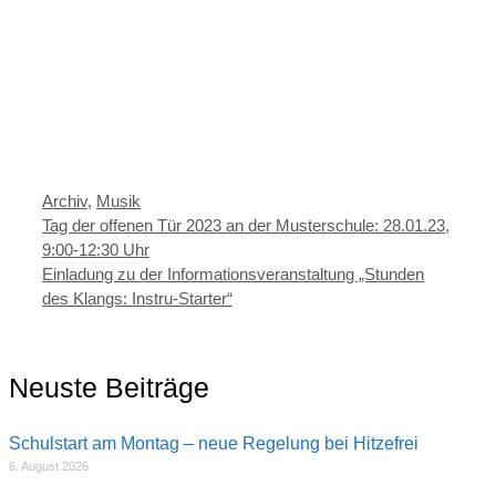
Kategorien
Archiv
,
Musik
Tag der offenen Tür 2023 an der Musterschule: 28.01.23,
9:00-12:30 Uhr
Einladung zu der Informationsveranstaltung „Stunden
des Klangs: Instru-Starter“
Neuste Beiträge
Schulstart am Montag – neue Regelung bei Hitzefrei
6. August 2026