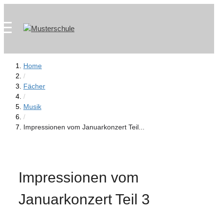
Zum
Skip
Inhalt
to
springen
content
Home
/
Fächer
/
Musik
/
Impressionen vom Januarkonzert Teil...
Impressionen vom
Januarkonzert Teil 3