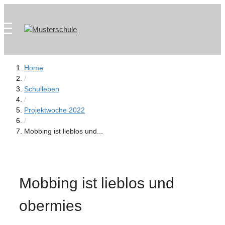
Zum
Skip
Inhalt
to
springen
content
Home
/
Schulleben
/
Projektwoche 2022
/
Mobbing ist lieblos und...
Mobbing ist lieblos und
obermies