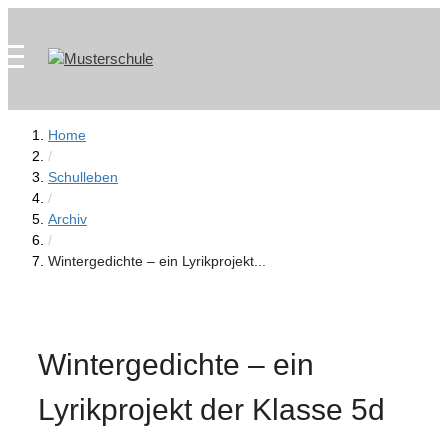
Zum
Skip
Inhalt
to
springen
content
Home
/
Schulleben
/
Archiv
/
Wintergedichte – ein Lyrikprojekt...
Wintergedichte – ein
Lyrikprojekt der Klasse 5d