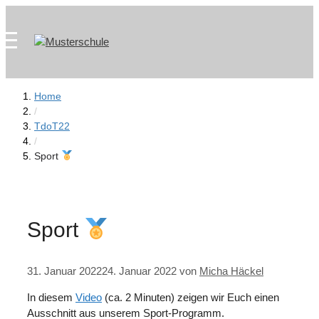
Zum
Skip
Inhalt
to
springen
content
Home
/
TdoT22
/
Sport
Sport
31. Januar 2022
24. Januar 2022
von
Micha Häckel
In diesem
Video
(ca. 2 Minuten) zeigen wir Euch einen
Ausschnitt aus unserem Sport-Programm.