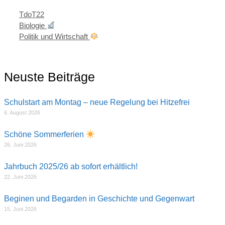
Kategorien
TdoT22
Biologie
Politik und Wirtschaft
Neuste Beiträge
Schulstart am Montag – neue Regelung bei Hitzefrei
6. August 2026
Schöne Sommerferien
26. Juni 2026
Jahrbuch 2025/26 ab sofort erhältlich!
22. Juni 2026
Beginen und Begarden in Geschichte und Gegenwart
15. Juni 2026