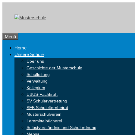
Zum
Skip
Inhalt
to
springen
content
Menü
Home
Unsere Schule
Über uns
Geschichte der Musterschule
Schulleitung
Verwaltung
Kollegium
UBUS-Fachkraft
SV Schülervertretung
SEB Schulelternbeirat
Musterschulverein
Lernmittelbücherei
Selbstverständnis und Schulordnung
Mensa