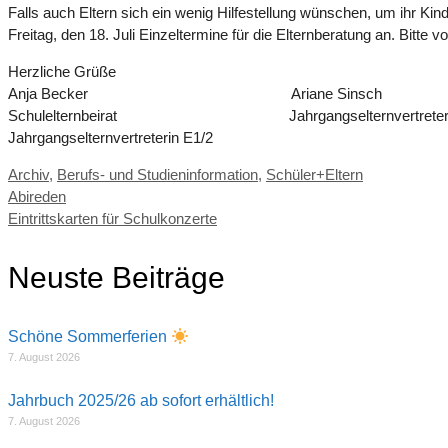
Falls auch Eltern sich ein wenig Hilfestellung wünschen, um ihr Ki
Freitag, den 18. Juli Einzeltermine für die Elternberatung an. Bitt
Herzliche Grüße
Anja Becker Ariane Sinsch
Schulelternbeirat Jahrgangselternvertreterin
Jahrgangselternvertreterin E1/2
Kategorien
Archiv
,
Berufs- und Studieninformation
,
Schüler+Eltern
Abireden
Eintrittskarten für Schulkonzerte
Neuste Beiträge
Schöne Sommerferien
7. August 2026
Jahrbuch 2025/26 ab sofort erhältlich!
7. August 2026