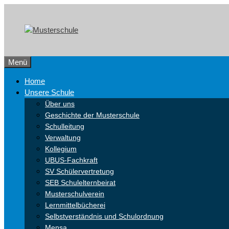
Zum
Skip
Inhalt
to
springen
content
Menü
Home
Unsere Schule
Über uns
Geschichte der Musterschule
Schulleitung
Verwaltung
Kollegium
UBUS-Fachkraft
SV Schülervertretung
SEB Schulelternbeirat
Musterschulverein
Lernmittelbücherei
Selbstverständnis und Schulordnung
Mensa