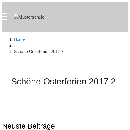
Zum
Skip
Inhalt
to
springen
content
Home
/
Schöne Osterferien 2017 2
Schöne Osterferien 2017 2
Neuste Beiträge