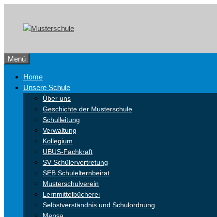
Zum
Skip
Inhalt
to
springen
content
Menü
Home
Unsere Schule
Über uns
Geschichte der Musterschule
Schulleitung
Verwaltung
Kollegium
UBUS-Fachkraft
SV Schülervertretung
SEB Schulelternbeirat
Musterschulverein
Lernmittelbücherei
Selbstverständnis und Schulordnung
Mensa