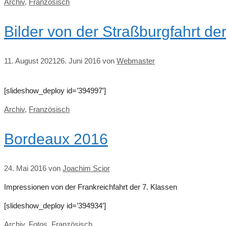
Kategorien
Archiv
,
Französisch
Bilder von der Straßburgfahrt de
11. August 2021
26. Juni 2016
von
Webmaster
[slideshow_deploy id=’394997′]
Kategorien
Archiv
,
Französisch
Bordeaux 2016
24. Mai 2016
von
Joachim Scior
Impressionen von der Frankreichfahrt der 7. Klassen
[slideshow_deploy id=’394934′]
Kategorien
Archiv
,
Fotos
,
Französisch